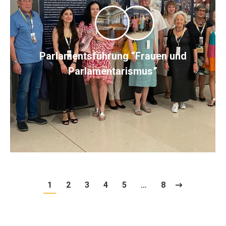
Parlamentsführung “Frauen und
Parlamentarismus”
1
2
3
4
5
…
8