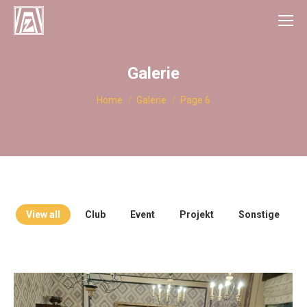
Galerie
You are here:
Home
Galerie
Page 6
View all
Club
Event
Projekt
Sonstige