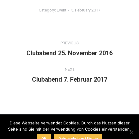
Category:
Event
5. February 2017
Album
PREVIOUS
navigation
Previous
Clubabend 25. November 2016
album:
NEXT
Next
Clubabend 7. Februar 2017
album:
Diese Webseite verwendet Cookies. Durch das Nutzen dieser
Seite sind Sie mit der Verwendung von Cookies einverstanden.
ZONTA Club Wien 1
OK
Datenschutzerklärung