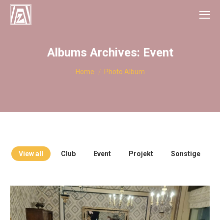
Albums Archives:
Event
You are here:
Home
Photo Album
View all
Club
Event
Projekt
Sonstige