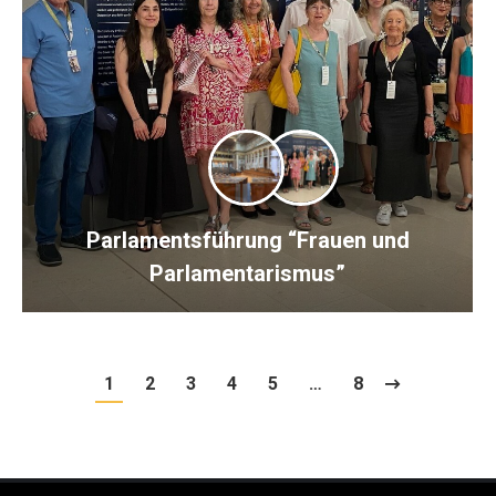
Parlamentsführung “Frauen und
Parlamentarismus”
1
2
3
4
5
…
8