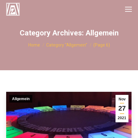
Category Archives:
Allgemein
You are here:
Home
Category "Allgemein"
(Page 6)
Allgemein
Nov
27
2021