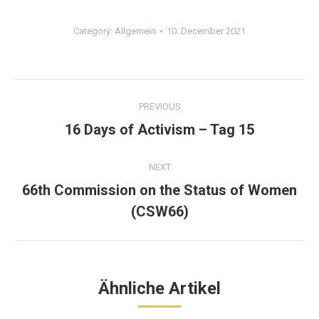
Category:
Allgemein
10. December 2021
Post
PREVIOUS
navigation
Previous
16 Days of Activism – Tag 15
post:
NEXT
66th Commission on the Status of Women
Next
(CSW66)
post:
Ähnliche Artikel