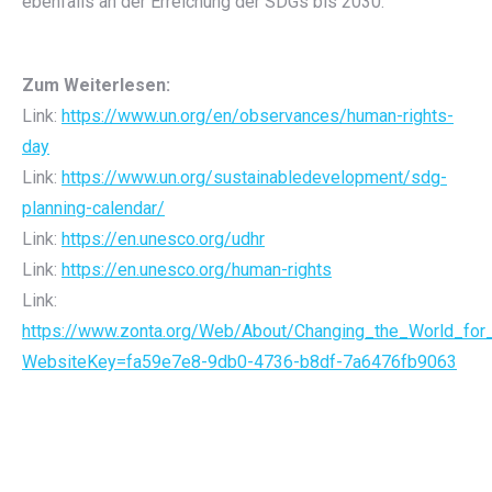
ebenfalls an der Erreichung der SDGs bis 2030.
Zum Weiterlesen:
Link:
https://www.un.org/en/observances/human-rights-
day
Link:
https://www.un.org/sustainabledevelopment/sdg-
planning-calendar/
Link:
https://en.unesco.org/udhr
Link:
https://en.unesco.org/human-rights
Link:
https://www.zonta.org/Web/About/Changing_the_World_f
WebsiteKey=fa59e7e8-9db0-4736-b8df-7a6476fb9063